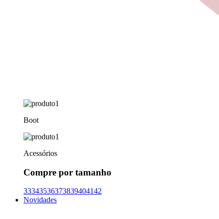
Boot
Acessórios
Compre por tamanho
33
34
35
36
37
38
39
40
41
42
Novidades