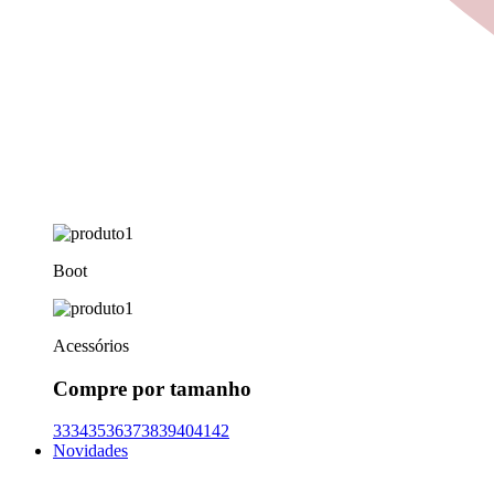
Boot
Acessórios
Compre por tamanho
33
34
35
36
37
38
39
40
41
42
Novidades