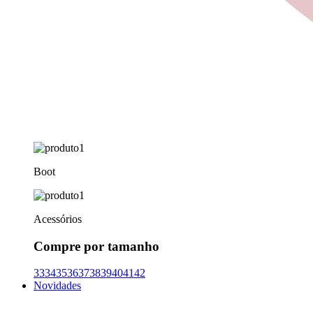
Boot
Acessórios
Compre por tamanho
33
34
35
36
37
38
39
40
41
42
Novidades