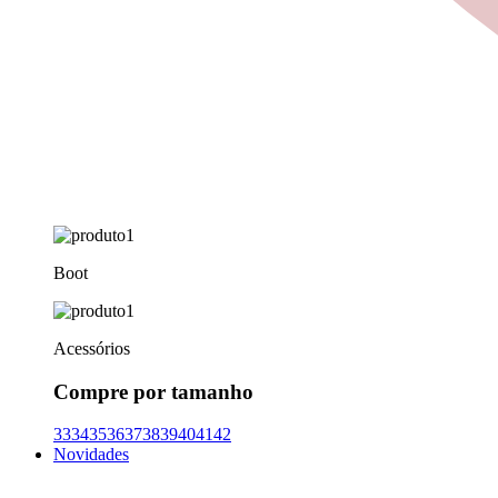
Boot
Acessórios
Compre por tamanho
33
34
35
36
37
38
39
40
41
42
Novidades