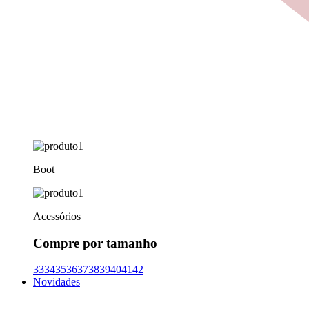
Boot
Acessórios
Compre por tamanho
33
34
35
36
37
38
39
40
41
42
Novidades